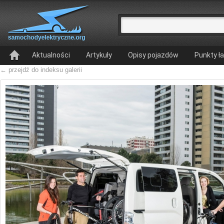
Aktualności
Artykuły
Opisy pojazdów
Punkty ł
← przejdź do indeksu galerii