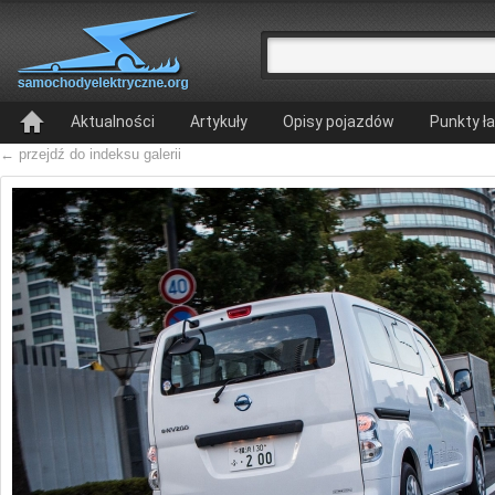
Aktualności
Artykuły
Opisy pojazdów
Punkty ł
← przejdź do indeksu galerii