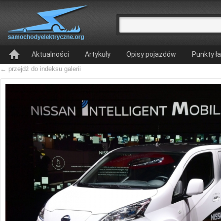
Aktualności
Artykuły
Opisy pojazdów
Punkty ł
← przejdź do indeksu galerii