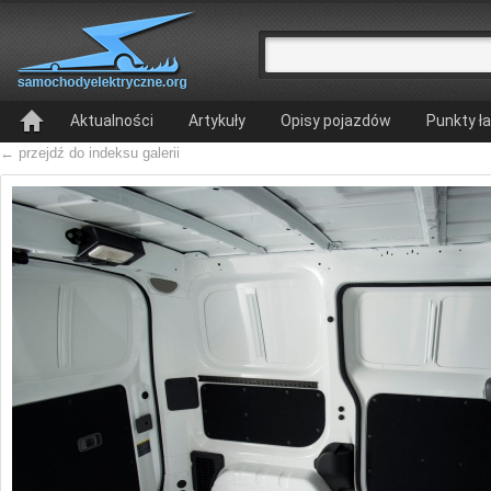
Aktualności
Artykuły
Opisy pojazdów
Punkty ł
← przejdź do indeksu galerii