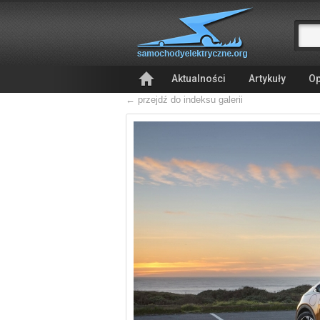
Aktualności
Artykuły
Op
← przejdź do indeksu galerii