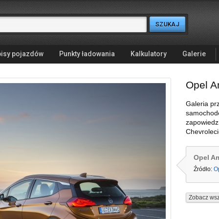
isy pojazdów
Punkty ładowania
Kalkulatory
Galerie
Opel A
Galeria pr
samochode
zapowiedzi
Chevroleci
Opel A
Źródło:
O
Zobacz wsz