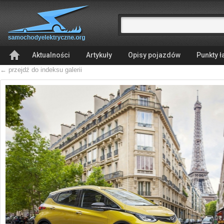
Aktualności
Artykuły
Opisy pojazdów
Punkty 
← przejdź do indeksu galerii