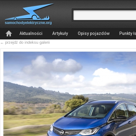
Aktualności
Artykuły
Opisy pojazdów
Punkty 
← przejdź do indeksu galerii