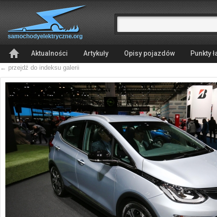
Aktualności
Artykuły
Opisy pojazdów
Punkty 
← przejdź do indeksu galerii