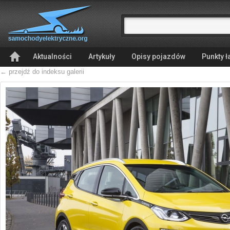
Aktualności
Artykuły
Opisy pojazdów
Punkty 
← przejdź do indeksu galerii