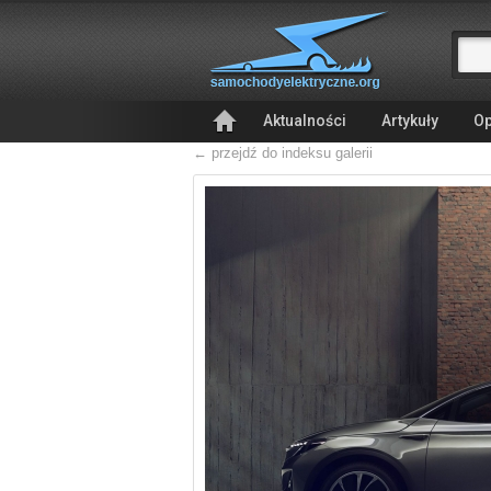
Aktualności
Artykuły
Op
← przejdź do indeksu galerii