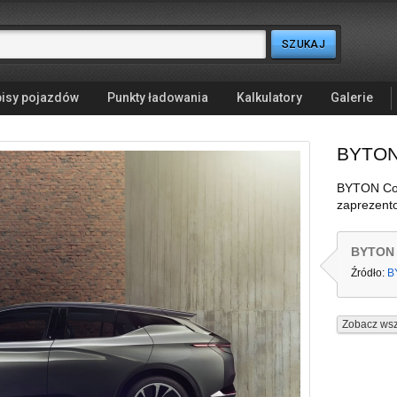
isy pojazdów
Punkty ładowania
Kalkulatory
Galerie
BYTON
BYTON Con
zaprezent
BYTON 
Źródło:
B
Zobacz wsz