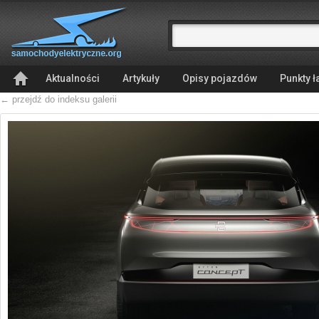
Aktualności
Artykuły
Opisy pojazdów
Punkty 
← przejdź do indeksu galerii