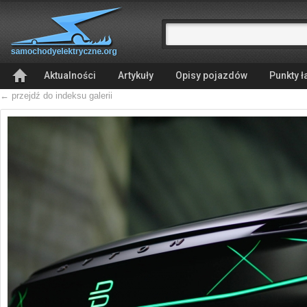
Aktualności
Artykuły
Opisy pojazdów
Punkty 
← przejdź do indeksu galerii