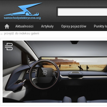
Aktualności
Artykuły
Opisy pojazdów
Punkty 
← przejdź do indeksu galerii