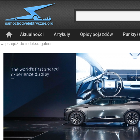
Aktualności
Artykuły
Opisy pojazdów
Punkty 
← przejdź do indeksu galerii