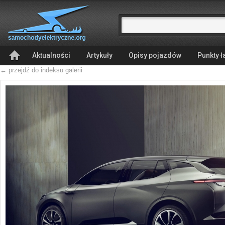
Aktualności
Artykuły
Opisy pojazdów
Punkty 
← przejdź do indeksu galerii