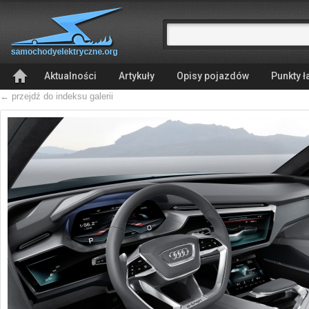
Aktualności
Artykuły
Opisy pojazdów
Punkty 
← przejdź do indeksu galerii