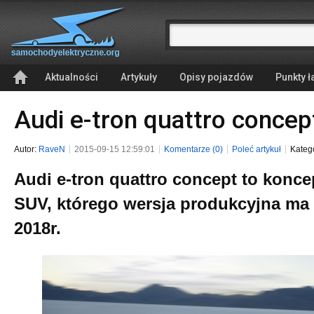
Aktualności
Artykuły
Opisy pojazdów
Punkty 
Audi e-tron quattro concep
Autor:
RaveN
2015-09-15 12:59:01
Komentarze (0)
Poleć artykuł
Kateg
Audi e-tron quattro concept to konce
SUV, którego wersja produkcyjna ma t
2018r.