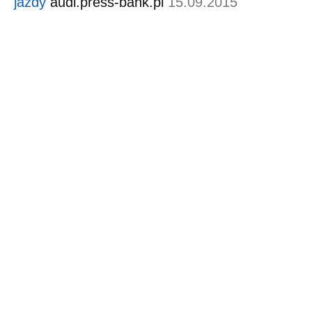
jazdy
audi.press-bank.pl
15.09.2015