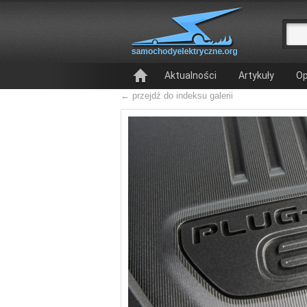
Aktualności
Artykuły
Op
← przejdź do indeksu galerii