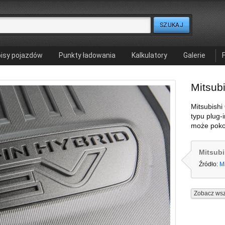
isy pojazdów
Punkty ładowania
Kalkulatory
Galerie
Mitsub
Mitsubish
typu plug-i
może poko
Mitsubi
Źródło:
Mi
Zobacz wsz