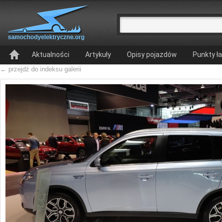
Aktualności
Artykuły
Opisy pojazdów
Punkty ł
← przejdź do indeksu galerii