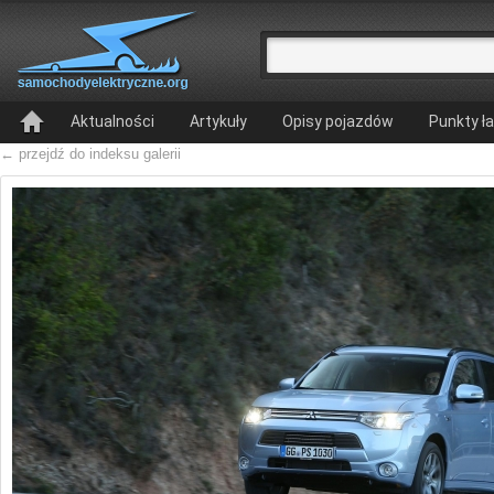
Aktualności
Artykuły
Opisy pojazdów
Punkty ł
← przejdź do indeksu galerii