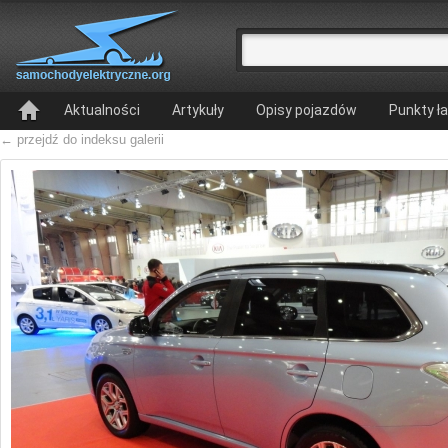
Aktualności
Artykuły
Opisy pojazdów
Punkty ł
← przejdź do indeksu galerii