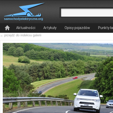
Aktualności
Artykuły
Opisy pojazdów
Punkty ł
← przejdź do indeksu galerii