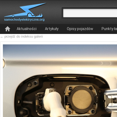
Aktualności
Artykuły
Opisy pojazdów
Punkty ł
← przejdź do indeksu galerii