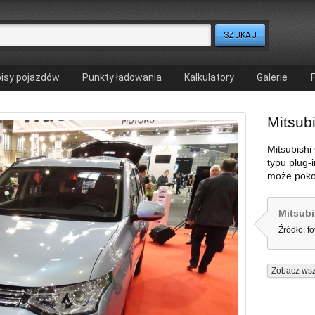
isy pojazdów
Punkty ładowania
Kalkulatory
Galerie
Mitsub
Mitsubish
typu plug-i
może poko
Mitsubi
Źródło: f
Zobacz wsz