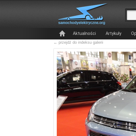
Aktualności
Artykuły
Op
← przejdź do indeksu galerii