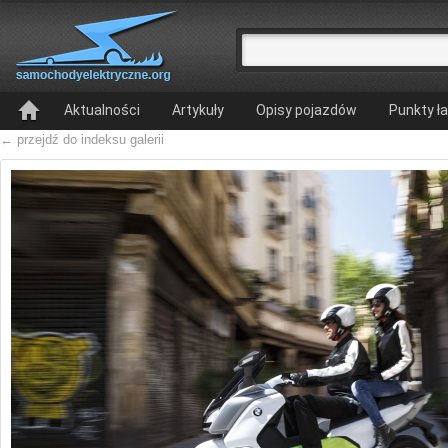
Aktualności
Artykuły
Opisy pojazdów
Punkty ł
← przejdź do indeksu galerii