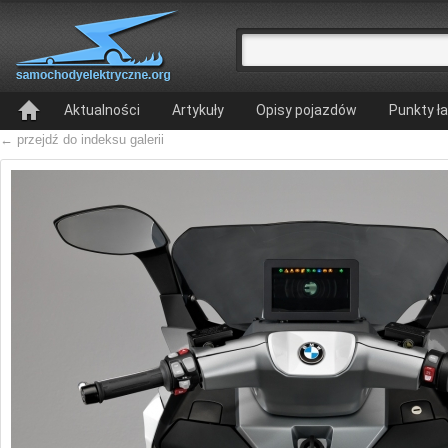
Aktualności
Artykuły
Opisy pojazdów
Punkty ł
← przejdź do indeksu galerii