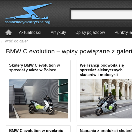
Aktualności
Artykuły
Opisy pojazdów
Punkty ł
← wróć do galerii
BMW C evolution – wpisy powiązane z galer
Skutery BMW C evolution w
We Francji podwoiła się
sprzedaży także w Polsce
sprzedaż elektrycznych
skuterów i motocykli
BMW C evolution w przekroju
Nagrania z produkcji skuter