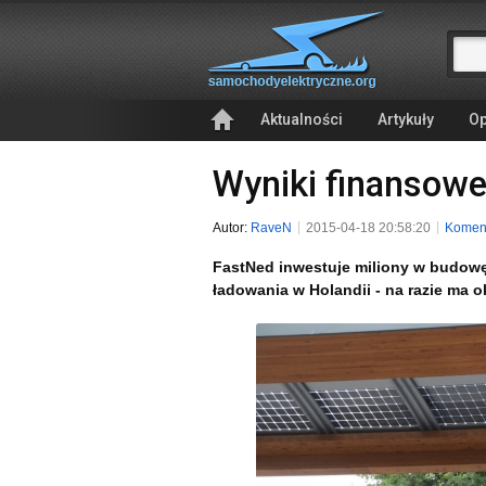
Aktualności
Artykuły
Op
Wyniki finansowe
Autor:
RaveN
2015-04-18 20:58:20
Koment
FastNed inwestuje miliony w budowę
ładowania w Holandii - na razie ma 