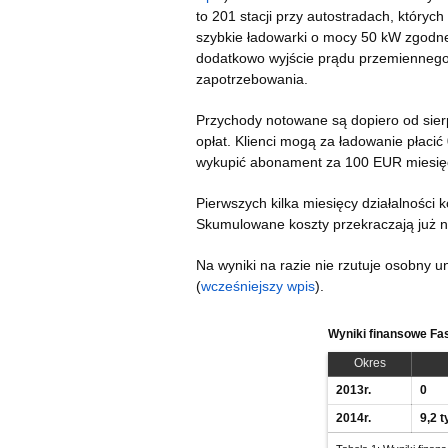
to 201 stacji przy autostradach, który
szybkie ładowarki o mocy 50 kW zgod
dodatkowo wyjście prądu przemiennego
zapotrzebowania.
Przychody notowane są dopiero od sierp
opłat. Klienci mogą za ładowanie płacić
wykupić abonament za 100 EUR miesięczni
Pierwszych kilka miesięcy działalności 
Skumulowane koszty przekraczają już 
Na wyniki na razie nie rzutuje osobny u
(
wcześniejszy wpis
).
Wyniki finansowe Fa
Okres
2013r.
0
2014r.
9,2 