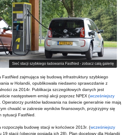
Sieć stacji szybkiego ładowania FastNed - zobacz całą galerię
 FastNed zajmująca się budową infrastruktury szybkiego
ania w Holandii, opublikowała niedawno sprawozdanie z
alności za 2014r. Publikacja szczegółowych danych jest
iście następstwem emisji akcji poprzez NPEX (
wcześniejszy
). Operatorzy punktów ładowania na świecie generalnie nie mają
zym chwalić w zakresie wyników finansowych, przyjrzyjmy się
 sytuacji FastNed.
 rozpoczęła budowę stacji w końcówce 2013r. (
wcześniejszy
 19 stacji (obecnie posiada ich 28). Plan docelowy dla Holandii