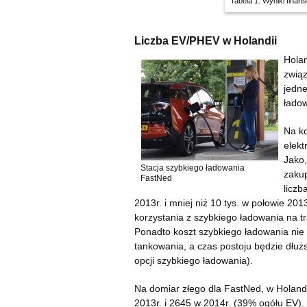
Tabela 1: Wyniki fina
Liczba EV/PHEV w Holandii
Holan
związ
jedne
ładow
Na ko
elekt
Jako,
Stacja szybkiego ładowania
zaku
FastNed
liczb
2013r. i mniej niż 10 tys. w połowie 20
korzystania z szybkiego ładowania na t
Ponadto koszt szybkiego ładowania nie 
tankowania, a czas postoju będzie dłu
opcji szybkiego ładowania).
Na domiar złego dla FastNed, w Holand
2013r. i 2645 w 2014r. (39% ogółu EV).