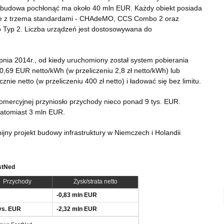
ch budowa pochłonąć ma około 40 mln EUR. Każdy obiekt posiada
ne z trzema standardami - CHAdeMO, CCS Combo 2 oraz
 Typ 2. Liczba urządzeń jest dostosowywana do
nia 2014r., od kiedy uruchomiony został system pobierania
 0,69 EUR netto/kWh (w przeliczeniu 2,8 zł netto/kWh) lub
e netto (w przeliczeniu 400 zł netto) i ładować się bez limitu.
komercyjnej przyniosło przychody nieco ponad 9 tys. EUR.
natomiast 3 mln EUR.
nijny projekt budowy infrastruktury w Niemczech i Holandii
stNed
Przychody
Zysk/strata netto
-0,83 mln EUR
tys. EUR
-2,32 mln EUR