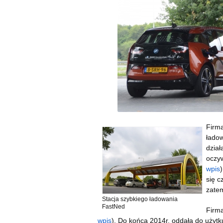
Firma
ładow
dział
oczyw
wpis
się c
zatem
Stacja szybkiego ładowania
FastNed
Firma
wpis
). Do końca 2014r. oddała do użytku