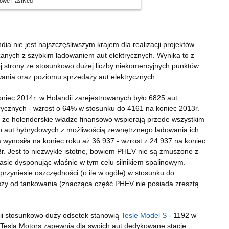
nsowe FastNed
dia nie jest najszczęśliwszym krajem dla realizacji projektów
anych z szybkim ładowaniem aut elektrycznych. Wynika to z
j strony ze stosunkowo dużej liczby niekomercyjnych punktów
ania oraz poziomu sprzedaży aut elektrycznych.
niec 2014r. w Holandii zarejestrowanych było 6825 aut
rycznych - wzrost o 64% w stosunku do 4161 na koniec 2013r.
 że holenderskie władze finansowo wspierają przede wszystkim
p aut hybrydowych z możliwością zewnętrznego ładowania ich
a wynosiła na koniec roku aż 36.937 - wzrost z 24.937 na koniec
13r. Jest to niezwykle istotne, bowiem PHEV nie są zmuszone z
rasie dysponując właśnie w tym celu silnikiem spalinowym.
przyniesie oszczędności (o ile w ogóle) w stosunku do
ższy od tankowania (znacząca część PHEV nie posiada zresztą
ii stosunkowo duży odsetek stanowią
Tesle Model S
- 1192 w
 Tesla Motors zapewnia dla swoich aut dedykowane stacje