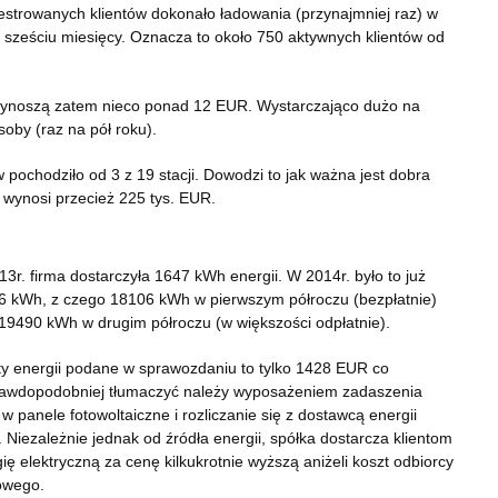
estrowanych klientów dokonało ładowania (przynajmniej raz) w
 sześciu miesięcy. Oznacza to około 750 aktywnych klientów od
 wynoszą zatem nieco ponad 12 EUR. Wystarczająco dużo na
oby (raz na pół roku).
ochodziło od 3 z 19 stacji. Dowodzi to jak ważna jest dobra
t wynosi przecież 225 tys. EUR.
3r. firma dostarczyła 1647 kWh energii. W 2014r. było to już
6 kWh, z czego 18106 kWh w pierwszym półroczu (bezpłatnie)
19490 kWh w drugim półroczu (w większości odpłatnie).
y energii podane w sprawozdaniu to tylko 1428 EUR co
rawdopodobniej tłumaczyć należy wyposażeniem zadaszenia
i w panele fotowoltaiczne i rozliczanie się z dostawcą energii
. Niezależnie jednak od źródła energii, spółka dostarcza klientom
ię elektryczną za cenę kilkukrotnie wyższą aniżeli koszt odbiorcy
wego.