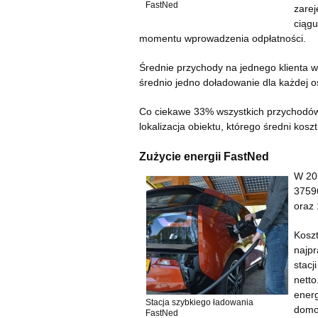
FastNed
zarej
ciągu
momentu wprowadzenia odpłatności.
Średnie przychody na jednego klienta
średnio jedno doładowanie dla każdej os
Co ciekawe 33% wszystkich przychodów p
lokalizacja obiektu, którego średni kosz
Zużycie energii FastNed
W 201
3759
oraz 
Koszt
najp
stacj
netto
energ
Stacja szybkiego ładowania
domo
FastNed