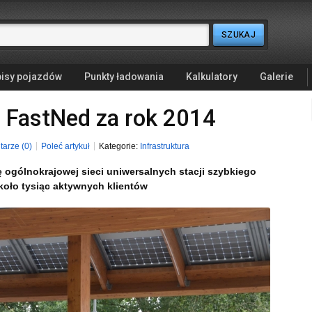
isy pojazdów
Punkty ładowania
Kalkulatory
Galerie
 FastNed za rok 2014
arze (0)
Poleć artykuł
Kategorie:
Infrastruktura
 ogólnokrajowej sieci uniwersalnych stacji szybkiego
około tysiąc aktywnych klientów