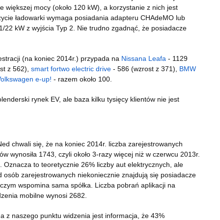
 większej mocy (około 120 kW), a korzystanie z nich jest
 użycie ładowarki wymaga posiadania adapteru CHAdeMO lub
11/22 kW z wyjścia Typ 2. Nie trudno zgadnąć, że posiadacze
estracji (na koniec 2014r.) przypada na
Nissana Leafa
- 1129
st z 562),
smart fortwo electric drive
- 586 (wzrost z 371),
BMW
olkswagen e-up!
- razem około 100.
lenderski rynek EV, ale baza kilku tysięcy klientów nie jest
ed chwali się, że na koniec 2014r. liczba zarejestrowanych
tów wynosiła 1743, czyli około 3-razy więcej niż w czerwcu 2013r.
. Oznacza to teoretycznie 26% liczby aut elektrycznych, ale
 osób zarejestrowanych niekoniecznie znajdują się posiadacze
czym wspomina sama spółka. Liczba pobrań aplikacji na
dzenia mobilne wynosi 2682.
na z naszego punktu widzenia jest informacja, że 43%