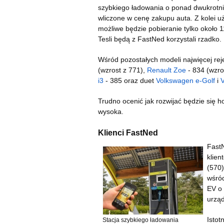
szybkiego ładowania o ponad dwukrotnie
wliczone w cenę zakupu auta. Z kolei
możliwe będzie pobieranie tylko około 
Tesli będą z FastNed korzystali rzadko.
Wśród pozostałych modeli najwięcej rej
(wzrost z 771),
Renault Zoe
- 834 (wzro
i3
- 385 oraz duet
Volkswagen e-Golf
i
V
Trudno ocenić jak rozwijać będzie się ho
wysoka.
Klienci FastNed
FastN
klien
(570)
wśród
EV o 
urzą
Istot
Stacja szybkiego ładowania