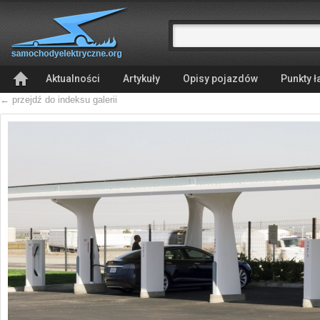
Aktualności
Artykuły
Opisy pojazdów
Punkty 
← przejdź do indeksu galerii