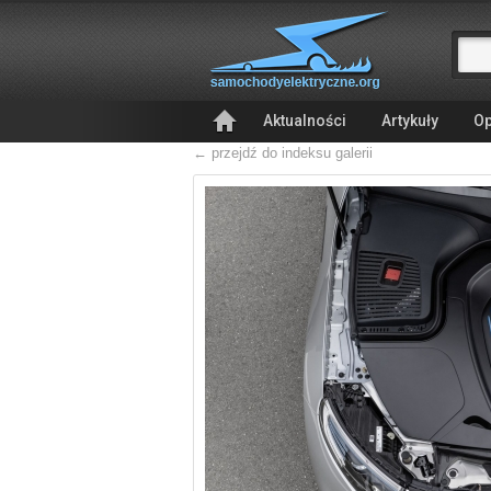
Aktualności
Artykuły
Op
← przejdź do indeksu galerii