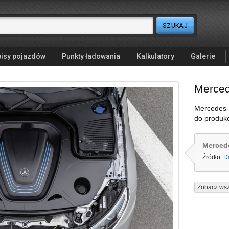
isy pojazdów
Punkty ładowania
Kalkulatory
Galerie
Merce
Mercedes-
do produkc
Merced
Źródło:
D
Zobacz wsz