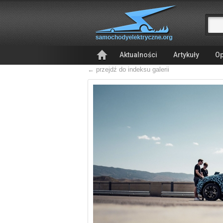
Aktualności
Artykuły
Op
← przejdź do indeksu galerii