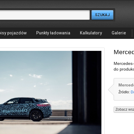
isy pojazdów
Punkty ładowania
Kalkulatory
Galerie
Merce
Mercedes-
do produkc
Merced
Źródło:
D
Zobacz wsz