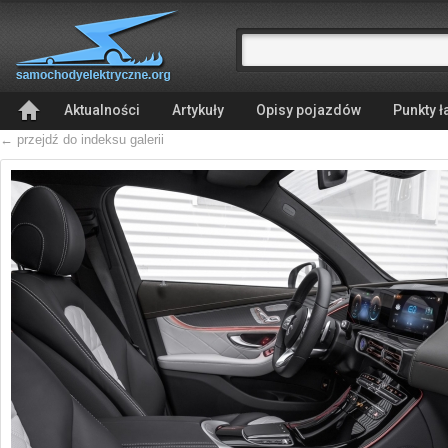
Aktualności
Artykuły
Opisy pojazdów
Punkty 
← przejdź do indeksu galerii