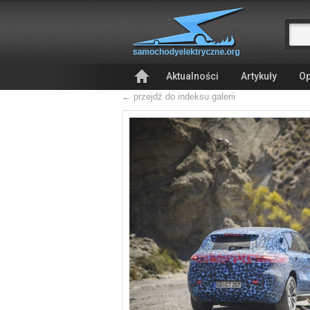
Aktualności
Artykuły
Op
← przejdź do indeksu galerii