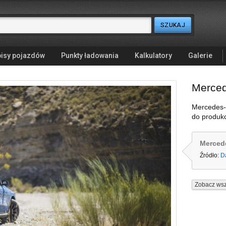
isy pojazdów
Punkty ładowania
Kalkulatory
Galerie
Merce
Mercedes-
do produkc
Merced
Źródło:
D
Zobacz wsz