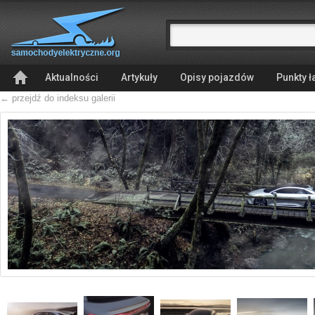
Aktualności
Artykuły
Opisy pojazdów
Punkty 
← przejdź do indeksu galerii