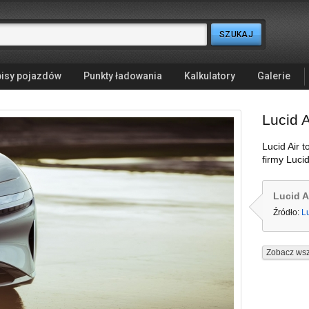
isy pojazdów
Punkty ładowania
Kalkulatory
Galerie
Lucid A
Lucid Air 
firmy Luc
Lucid A
Źródło:
L
Zobacz wsz