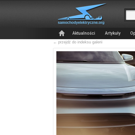
Aktualności
Artykuły
Op
← przejdź do indeksu galerii