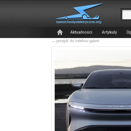
Aktualności
Artykuły
Op
← przejdź do indeksu galerii