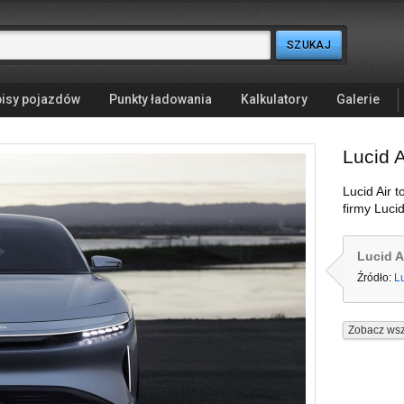
isy pojazdów
Punkty ładowania
Kalkulatory
Galerie
Lucid A
Lucid Air 
firmy Luc
Lucid A
Źródło:
L
Zobacz wsz