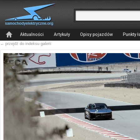
Aktualności
Artykuły
Opisy pojazdów
Punkty 
← przejdź do indeksu galerii