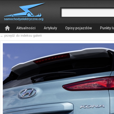
Aktualności
Artykuły
Opisy pojazdów
Punkty 
← przejdź do indeksu galerii