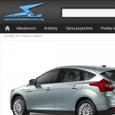
Aktualności
Artykuły
Opisy pojazdów
Punkty 
← przejdź do indeksu galerii