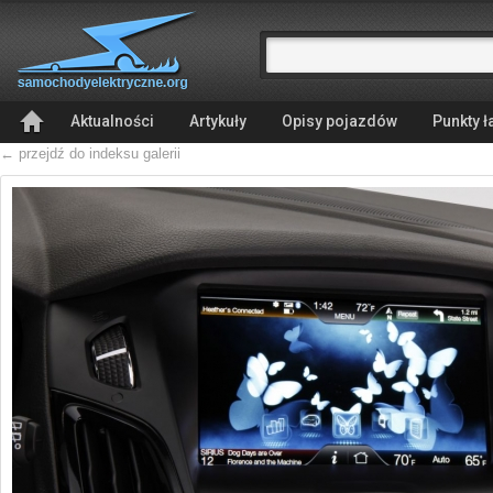
Aktualności
Artykuły
Opisy pojazdów
Punkty 
← przejdź do indeksu galerii