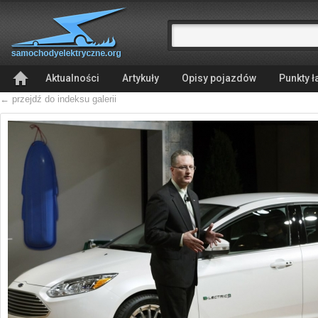
Aktualności
Artykuły
Opisy pojazdów
Punkty 
← przejdź do indeksu galerii