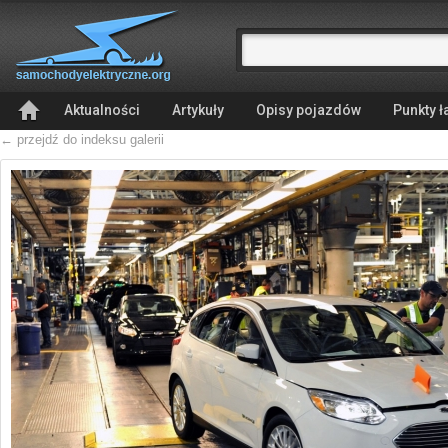
Aktualności
Artykuły
Opisy pojazdów
Punkty 
← przejdź do indeksu galerii