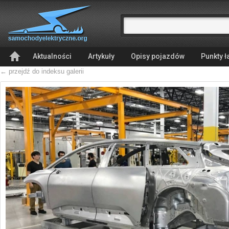
Aktualności
Artykuły
Opisy pojazdów
Punkty 
← przejdź do indeksu galerii