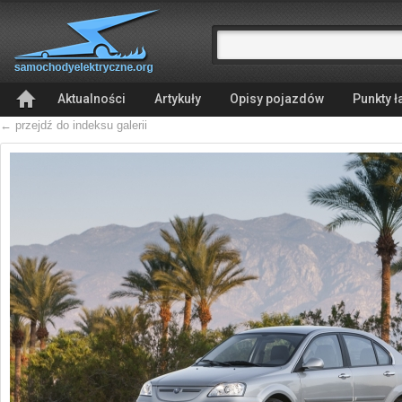
Aktualności
Artykuły
Opisy pojazdów
Punkty 
← przejdź do indeksu galerii