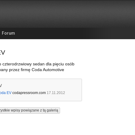
Forum
EV
 czterodrzwiowy sedan dla pięciu osób
any przez firmę Coda Automotive
V
oda EV
codapressroom.com
17.11.2012
ystkie wpisy powiązane z tą galerią