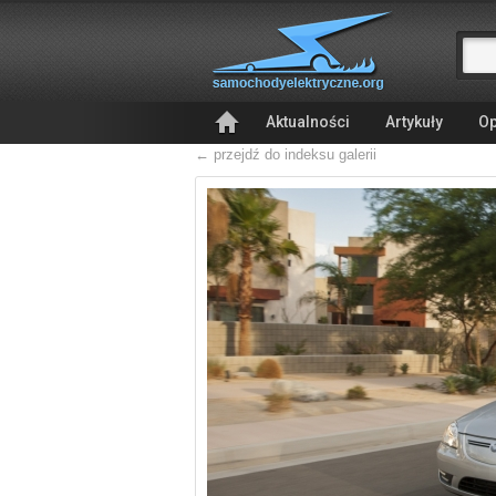
Aktualności
Artykuły
Op
← przejdź do indeksu galerii