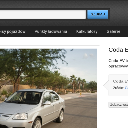
isy pojazdów
Punkty ładowania
Kalkulatory
Galerie
Coda 
Coda EV to
opracowyw
Coda E
Źródło:
C
Zobacz wsz