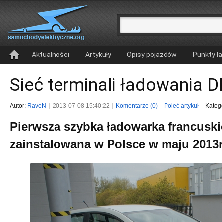
Aktualności
Artykuły
Opisy pojazdów
Punkty ł
Sieć terminali ładowania 
Autor:
RaveN
2013-07-08 15:40:22
Komentarze (0)
Poleć artykuł
Kateg
Pierwsza szybka ładowarka francuski
zainstalowana w Polsce w maju 2013r