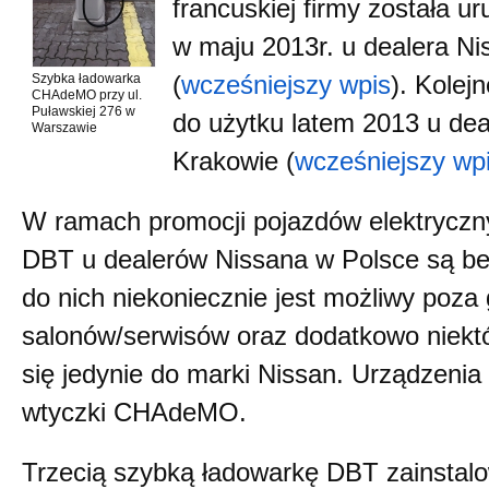
francuskiej firmy została 
w maju 2013r. u dealera N
Szybka ładowarka
(
wcześniejszy wpis
). Kolej
CHAdeMO przy ul.
Puławskiej 276 w
do użytku latem 2013 u de
Warszawie
Krakowie (
wcześniejszy wp
W ramach promocji pojazdów elektryczn
DBT u dealerów Nissana w Polsce są be
do nich niekoniecznie jest możliwy poza
salonów/serwisów oraz dodatkowo niektó
się jedynie do marki Nissan. Urządzeni
wtyczki CHAdeMO.
Trzecią szybką ładowarkę DBT zainstal