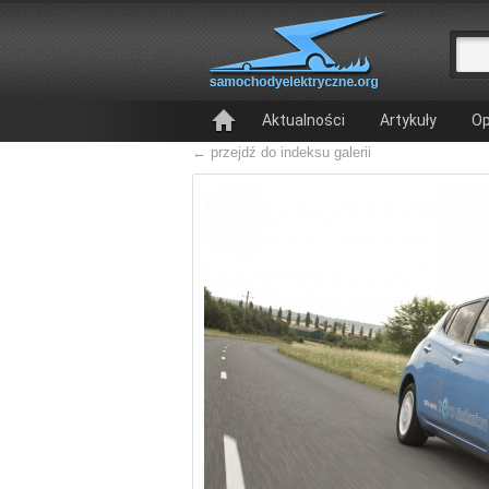
Aktualności
Artykuły
Op
← przejdź do indeksu galerii