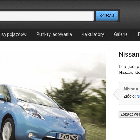
isy pojazdów
Punkty ładowania
Kalkulatory
Galerie
Nissan
Leaf jest
Nissan, kt
Nissan 
Źródło:
N
Zobacz wsz