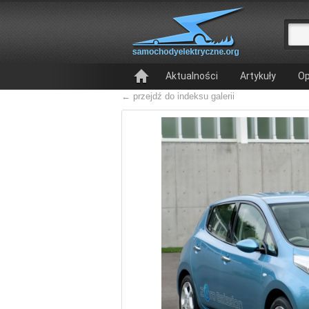
Aktualności
Artykuły
Op
← przejdź do indeksu galerii