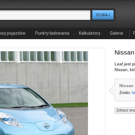
isy pojazdów
Punkty ładowania
Kalkulatory
Galerie
Nissan
Leaf jest
Nissan, kt
Nissan 
Źródło:
N
Zobacz wsz