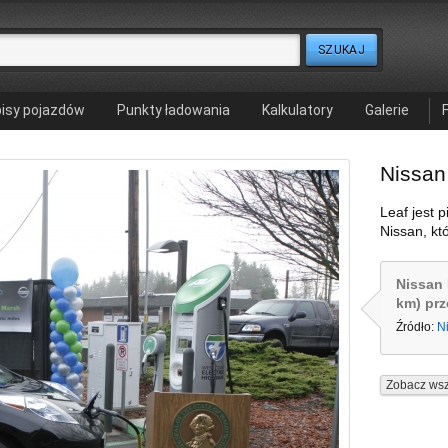
isy pojazdów
Punkty ładowania
Kalkulatory
Galerie
Nissan
Leaf jest
Nissan, kt
Nissan 
km) pr
Źródło:
N
Zobacz wsz