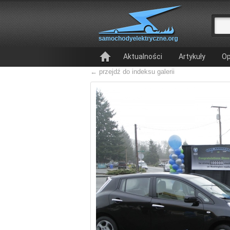
Aktualności
Artykuły
Op
← przejdź do indeksu galerii