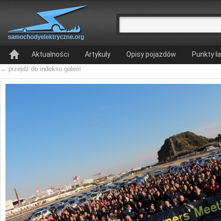
Aktualności
Artykuły
Opisy pojazdów
Punkty ł
← przejdź do indeksu galerii